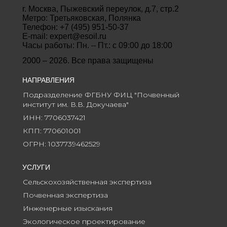
г. Москва, Пыжевский переулок, д.7, стр.2
Метро: Третьяковская, Полянка
Телефон: +7 (495) 951-50-37
E-mail: expert@esoil.ru
Часы работы: Пн. – Пт.: с 09:00 до 18:00
2000
–
2026. Все права защищены
НАПРАВЛЕНИЯ
Подразделение ФГБНУ ФИЦ "Почвенный 
институт им. В.В. Докучаева"
ИНН: 7706037421
КПП: 770601001
ОГРН: 1037739462529
УСЛУГИ
Сельскохозяйственная экспертиза
Почвенная экспертиза
Инженерные изыскания
Экологическое проектирование