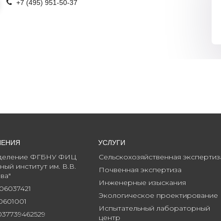
+7 (495) 951-50-3
7
ЛЕНИЯ
УСЛУГИ
деление ФГБНУ ФИЦ 
Сельскохозяйственная экспертиз
ый институт им. В.В. 
Почвенная экспертиза
ва"
Инженерные изыскания
06037421
Экологическое проектирование
0601001
Испытательный лабораторный 
037739462529
центр