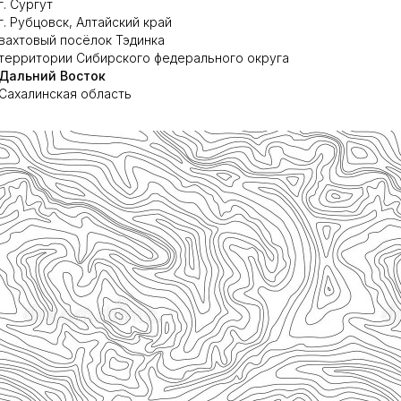
г. Сургут
г. Рубцовск, Алтайский край
вахтовый посёлок Тэдинка
территории Сибирского федерального округа
Дальний Восток
Сахалинская область