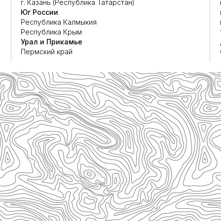
г. Казань (Республика Татарстан)
Юг России
Республика Калмыкия
Республика Крым
Урал и Прикамье
Пермский край