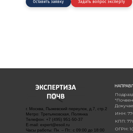
Оставить заявку
Задать вопрос эксперту
НАПРАВ
Подраз
"Почвенн
Докучае
г. Москва, Пыжевский переулок, д.7, стр.2
ИНН: 77
Метро: Третьяковская, Полянка
Телефон: +7 (495) 951-50-37
КПП: 77
E-mail: expert@esoil.ru
ОГРН: 1
Часы работы: Пн. – Пт.: с 09:00 до 18:00