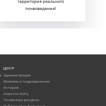
Территория реального
почвоведения!
ЦЕНТР
а
Администрация
Филиалы и подразделения
История
Новости ФИЦ
Почвенные ресурсы